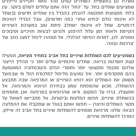
מוצלח גם בתעשיית השתלים קמים מהר מאוד חקיינים וזייפנים
שמציעים שתלים בזול. על 'הזול' הזה אתם עלולים לשלם ביוקר. עין
בלתי מקצועית תתקשה להבחין בהבדל בין שתלים חדשים (בשתל
לא איכותי כולם יבחינו אחרי כמה חודשים), אבל הבדלי האיכות
דרמטיים. שתל לא איכותי ישתלב פחות טוב במערכת השיניים
הקיימת ולאחר זמן עלול להיפגע ולגרום לבעיות חניכיים וסיבוכים
נוספים. לכן, למרות הפיתוי הכלכלי, אל תמהרו ליפול למצג כוזב של
'צרכנות נבונה'.
כשמציעים לכם השתלות שיניים בתל אביב במחיר מציאה,
תפעילו
קצת חשדנות בריאה. שתלים איכותיים עולים יותר כי תהליך הייצור
שלהם מוקפד ומקצועי יותר וחומרי הגלם והטכנולוגיה המוטמעת
בהם מתקדמים יותר. איך נמנעים מליפול למלכודת הזו? מי שבפועל
משווק את השתלים הוא רופא השיניים או המרפאה שבה תתבצע
ההשתלה, מכאן שהמפתח טמון בבחירת הרופא והמרפאה. אל
תתעצלו, בררו על המקום. ודאו שהרופאים במרפאה אכן מתמחים
בהשתלת שיניים, חפשו המלצות וביקורות, אל תתביישו לשאול על
מקור השתלים והיצרן – חפשו אותם בגוגל או שתקבלו את ההמלצה
הבאה שלנו: מרפאת מומחים להשתלות שיניים בתל אביב זה איילון,
המרכז להשתלות שיניים.