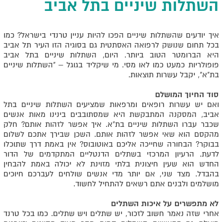
השתלות שיניים בתל אביב
איך יודעים שהשתלות שיניים הפכו להיות עניין טרנדי בישראל? כמו
בכל תחום שנושק לרפואה האסתטית גם בסוגיה הזו העיר תל אביב
היא הברומטר הטוב ביותר. היום, השתלות שיניים בתל אביב
פופולריות כמעט כמו לאו מסי. מי שיקליד בגוגל – "השתלות שיניים
בת"א", יקבל עשרות תוצאות.
סוד החיוך המושלם
ואם יש עשרות רופאים ומרפאות שמציעים השתלות שיניים בתל
אביב, המסקנה המתבקשת היא שמסתובבים בינינו מאות אנשים
שכבר עברו השתלות שיניים בת"א. איך אפשר לזהות אותם? חלק
מהקסם הוא שאי אפשר לזהות אותם. השכן שבירך אתכם לשלום
בבוקר? הבחורה שחייכה אליכם באוטובוס? אין באמת דרך שתוכלו
לדעת. הרעיון המרכזי בשתלים הדנטליים המתקדמים של הדור
החדש הוא שעין חיצונית בלתי מזוינת לא יכולה באמת להבחין
בהבדל. מצד שני, אם יותר מדי אנשים שולחים לעברכם חיוכים
מושלמים ולבנים אתם רשאים להתחיל לחשוד.
לא מתפשרים על איכות השתלים
אחרי שזה נאמר חשוב לזכור, יש שתלים ויש שתלים. כמו בכל טרנד