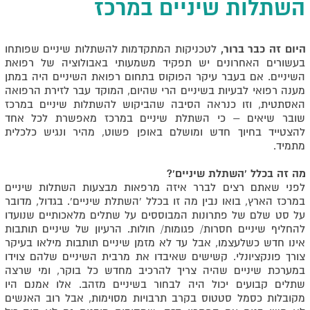
השתלות שיניים במרכז
היום זה כבר ברור,
לטכניקות המתקדמות להשתלות שיניים שפותחו
בעשורים האחרונים יש תפקיד משמעותי באבולוציה של רפואת
השיניים. אם בעבר עיקר הפוקוס בתחום רפואת השיניים היה במתן
מענה רפואי לבעיות בשיניים הרי שהיום, המוקד עבר לזירת הרפואה
האסתטית, וזו כנראה הסיבה שהביקוש להשתלות שיניים במרכז
שובר שיאים – כי השתלת שיניים במרכז מאפשרת לכל אחד
להצטייד בחיוך חדש ומושלם באופן פשוט, מהיר ונגיש כלכלית
מתמיד.
מה זה בכלל 'השתלת שיניים'?
לפני שאתם רצים לברר איזה מרפאות מבצעות השתלות שיניים
במרכז הארץ, בואו נבין מה זו בכלל 'השתלת שיניים'. בגדול, מדובר
על סט שלם של פתרונות המבוססים על שתלים מלאכותיים שנועדו
להחליף שיניים חסרות/ פגומות/ חולות. הרעיון של שיניים תותבות
אינו חדש כשלעצמו, אבל עד לא מזמן שיניים תותבות מילאו בעיקר
צורך פונקציונלי. קשישים שאיבדו את מרבית השיניים שלהם צוידו
במערכת שיניים שהיה צריך להרכיב מחדש כל בוקר, ומי שרצה
שתלים קבועים יכול היה לבחור בשיניים מזהב. אלו אמנם היו
מקובלות כסמל סטטוס בקרב תרבויות מסוימות, אבל רוב האנשים