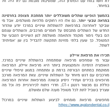
לא חשו בנוח עם הפתרון הזה, שמסיבות מובנות גם לא היה זול
במיוחד.
בהמשך הופיעו שתלים משוכללים יותר ממתכת מצופה בחרסינה
במראה טבעי יותר.
גם אלו היו רחוקים מלהיות מושלמים. אבל מי
שביקר לאחרונה במרפאות להשתלות שיניים במרכז יודע שהדור
החדש של השתלים מתבסס על חומרים מורכבים, והשתלים עצמם
הם בעלי גימור מוקפד והתאמה מושלמת לגון השיניים הטבעי של
המטופל. כך שעין בלתי מזוינת תתקשה להבדיל בין שן 'אמיתית'
לשתל.
תכירו את מרפאת איילון
עבור מי שמחפש מרפאה שמתמחה בהשתלת שיניים במרכז,
האופציה הזמינה והמקצועית ביותר היא מרפאת איילון. המרפאה
ממוקמת במתחם הבורסה ברמת גן ומתמחה במגוון טיפולי שיניים
מורכבים עם דגש מיוחד על השתלות שיניים. צוות המרפאה מורכב
מרופאים בכירים ועתירי ניסיון ובשונה ממרפאות אחרות המרפאה
כוללת גם מכשור רנטגן ו-
CT
, חדרי ניתוח לכירורגיית פה וכל מה
שצריך בשביל לתת לכל מטופל מענה שלם ומושלם.
מחפשים מרפאת מומחים לביצוע השתלות שיניים במרכז?
https://www.ayalondental.co.il